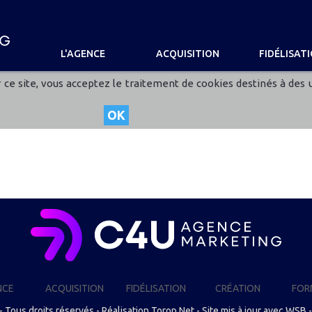
L'AGENCE
ACQUISITION
FIDÉLISAT
ce site, vous acceptez le traitement de cookies destinés à des us
OK
NCE
ACQUISITION
FIDÉLISATION
CRÉATION
FOR
- Tous droits réservés - Réalisation
Torop.Net
- Site mis à jour avec
WSB